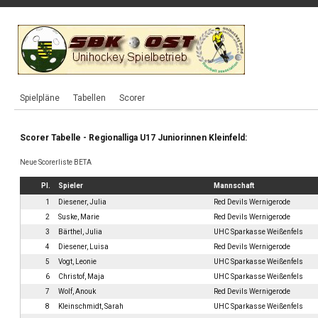
Spielpläne
Tabellen
Scorer
Scorer Tabelle - Regionalliga U17 Juniorinnen Kleinfeld:
Neue Scorerliste BETA
Pl.
Spieler
Mannschaft
1
Diesener, Julia
Red Devils Wernigerode
2
Suske, Marie
Red Devils Wernigerode
3
Bärthel, Julia
UHC Sparkasse Weißenfels
4
Diesener, Luisa
Red Devils Wernigerode
5
Vogt, Leonie
UHC Sparkasse Weißenfels
6
Christof, Maja
UHC Sparkasse Weißenfels
7
Wolf, Anouk
Red Devils Wernigerode
8
Kleinschmidt, Sarah
UHC Sparkasse Weißenfels