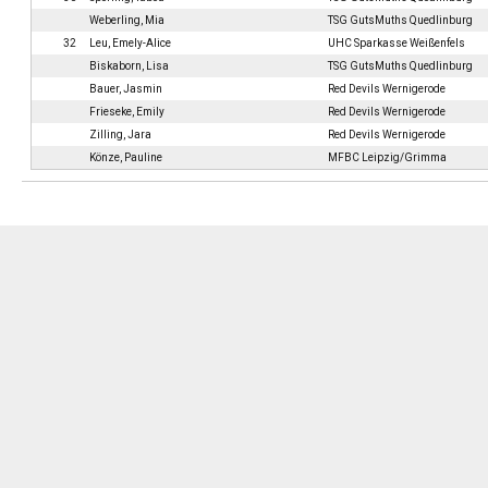
Weberling, Mia
TSG GutsMuths Quedlinburg
32
Leu, Emely-Alice
UHC Sparkasse Weißenfels
Biskaborn, Lisa
TSG GutsMuths Quedlinburg
Bauer, Jasmin
Red Devils Wernigerode
Frieseke, Emily
Red Devils Wernigerode
Zilling, Jara
Red Devils Wernigerode
Könze, Pauline
MFBC Leipzig/Grimma