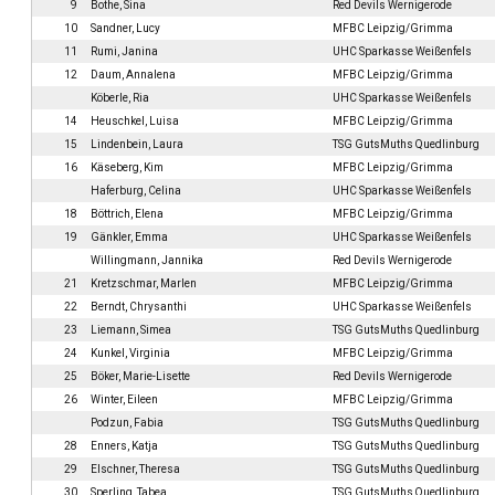
9
Bothe, Sina
Red Devils Wernigerode
10
Sandner, Lucy
MFBC Leipzig/Grimma
11
Rumi, Janina
UHC Sparkasse Weißenfels
12
Daum, Annalena
MFBC Leipzig/Grimma
Köberle, Ria
UHC Sparkasse Weißenfels
14
Heuschkel, Luisa
MFBC Leipzig/Grimma
15
Lindenbein, Laura
TSG GutsMuths Quedlinburg
16
Käseberg, Kim
MFBC Leipzig/Grimma
Haferburg, Celina
UHC Sparkasse Weißenfels
18
Böttrich, Elena
MFBC Leipzig/Grimma
19
Gänkler, Emma
UHC Sparkasse Weißenfels
Willingmann, Jannika
Red Devils Wernigerode
21
Kretzschmar, Marlen
MFBC Leipzig/Grimma
22
Berndt, Chrysanthi
UHC Sparkasse Weißenfels
23
Liemann, Simea
TSG GutsMuths Quedlinburg
24
Kunkel, Virginia
MFBC Leipzig/Grimma
25
Böker, Marie-Lisette
Red Devils Wernigerode
26
Winter, Eileen
MFBC Leipzig/Grimma
Podzun, Fabia
TSG GutsMuths Quedlinburg
28
Enners, Katja
TSG GutsMuths Quedlinburg
29
Elschner, Theresa
TSG GutsMuths Quedlinburg
30
Sperling, Tabea
TSG GutsMuths Quedlinburg