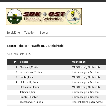
Spielpläne
Tabellen
Scorer
Scorer Tabelle - Playoffs RL U17 Kleinfeld:
Neue Scorerliste BETA
Pl.
Spieler
Mannschaft
1
Neustadt, Moritz
MFBC Leipzig/Schkeuditz
2
Krzenciessa, Tobias
Unihockey Igels Dresden
3
Kunkel, Luca
MFBC Leipzig/Schkeuditz
4
Haltenorth, Bruno
Unihockey Igels Dresden
Hoffmann, Florian
MFBC Leipzig/Schkeuditz
6
Teßmann, Iven
Unihockey Igels Dresden
Franke, Til Robert
Unihockey Igels Dresden
Oleschkowitz, Julian
Floorball Grizzlys Salzwedel