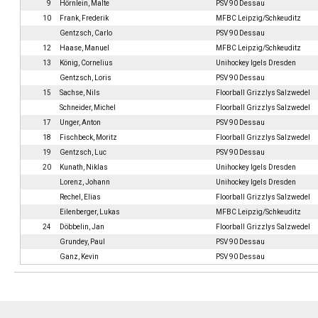
9
Hörnlein, Malte
PSV 90 Dessau
10
Frank, Frederik
MFBC Leipzig/Schkeuditz
Gentzsch, Carlo
PSV 90 Dessau
12
Haase, Manuel
MFBC Leipzig/Schkeuditz
13
König, Cornelius
Unihockey Igels Dresden
Gentzsch, Loris
PSV 90 Dessau
15
Sachse, Nils
Floorball Grizzlys Salzwedel
Schneider, Michel
Floorball Grizzlys Salzwedel
17
Unger, Anton
PSV 90 Dessau
18
Fischbeck, Moritz
Floorball Grizzlys Salzwedel
19
Gentzsch, Luc
PSV 90 Dessau
20
Kunath, Niklas
Unihockey Igels Dresden
Lorenz, Johann
Unihockey Igels Dresden
Rechel, Elias
Floorball Grizzlys Salzwedel
Eilenberger, Lukas
MFBC Leipzig/Schkeuditz
24
Döbbelin, Jan
Floorball Grizzlys Salzwedel
Grundey, Paul
PSV 90 Dessau
Ganz, Kevin
PSV 90 Dessau